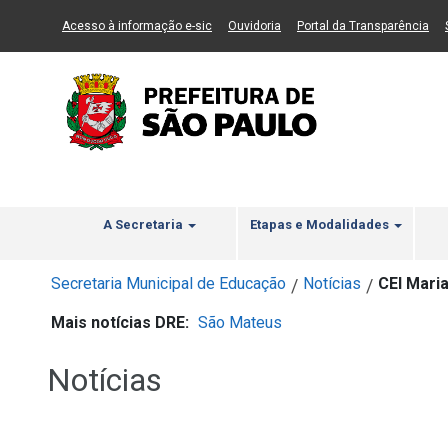
Ir ao Conteúdo
1
Ir para menu principal
2
Ir para busca
3
(Link para um novo sítio)
(Link para um novo sítio)
(Li
Acesso à informação e-sic
Ouvidoria
Portal da Transparência
A Secretaria
Etapas e Modalidades
Secretaria Municipal de Educação
Notícias
CEI Maria
/
/
Mais notícias DRE:
São Mateus
Notícias