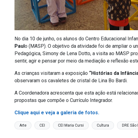
No dia 10 de junho, os alunos do Centro Educacional Infan
Paul
o (MASP). O objetivo da atividade foi de ampliar o u
Pedagógica, Simony de Lena Dotto, a visita ao MASP pro
sentir, agir e pensar por meio da mediação e reflexão esté
As crianças visitaram a exposição
“Histórias da Infânci
observaram os cavaletes de cristal de Lina Bo Bardi.
A Coordenadora acrescenta que esta ação está relaciona
propostas que compõe o Currículo Integrador.
Clique aqui e veja a galeria de fotos.
Arte
CEI
CEI Maria Cursi
Cultura
DRE São