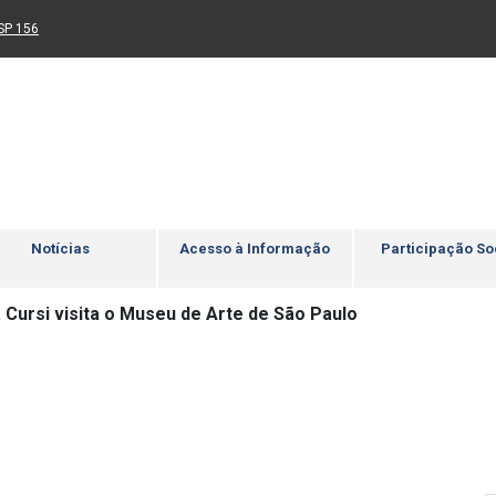
Ir para rodapé
4
Acessibilidade
5
nk para um novo sítio)
(Link para um novo sítio)
SP 156
Notícias
Acesso à Informação
Participação So
 Cursi visita o Museu de Arte de São Paulo