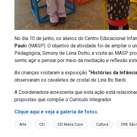
No dia 10 de junho, os alunos do Centro Educacional Infan
Paul
o (MASP). O objetivo da atividade foi de ampliar o u
Pedagógica, Simony de Lena Dotto, a visita ao MASP pro
sentir, agir e pensar por meio da mediação e reflexão esté
As crianças visitaram a exposição
“Histórias da Infânci
observaram os cavaletes de cristal de Lina Bo Bardi.
A Coordenadora acrescenta que esta ação está relaciona
propostas que compõe o Currículo Integrador.
Clique aqui e veja a galeria de fotos.
Arte
CEI
CEI Maria Cursi
Cultura
DRE São