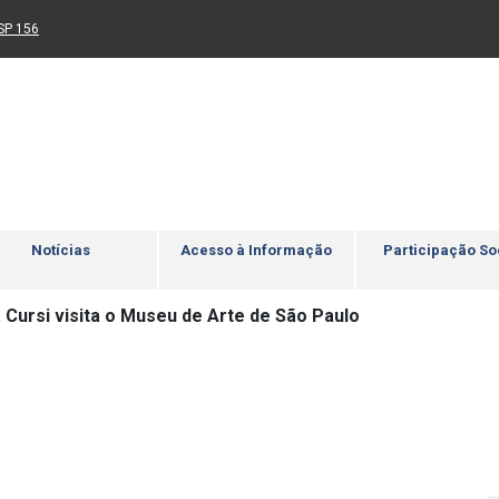
Ir para rodapé
4
Acessibilidade
5
nk para um novo sítio)
(Link para um novo sítio)
SP 156
Notícias
Acesso à Informação
Participação So
 Cursi visita o Museu de Arte de São Paulo