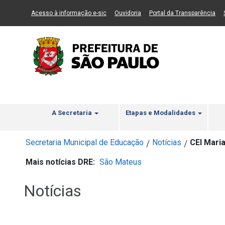
Ir ao Conteúdo
1
Ir para menu principal
2
Ir para busca
3
(Link para um novo sítio)
(Link para um novo sítio)
(Li
Acesso à informação e-sic
Ouvidoria
Portal da Transparência
A Secretaria
Etapas e Modalidades
Secretaria Municipal de Educação
Notícias
CEI Maria
/
/
Mais notícias DRE:
São Mateus
Notícias