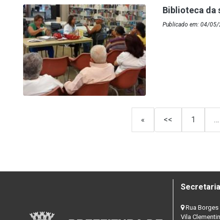
Biblioteca da
Publicado em: 04/05
«
<<
1
…
Secretaria
Rua Borges 
Vila Clementi