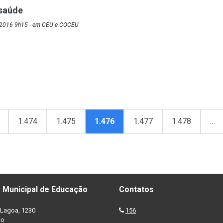
 saúde
/2016 9h15 - em CEU e COCEU
1.474
1.475
1.476
1.477
1.478
…
 Municipal de Educação
Contatos
Lagoa, 1230
156
no