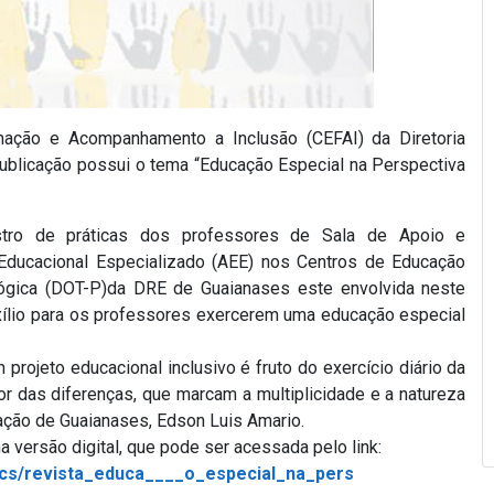
mação e Acompanhamento a Inclusão (CEFAI) da Diretoria
ublicação possui o tema “Educação Especial na Perspectiva
stro de práticas dos professores de Sala de Apoio e
ducacional Especializado (AEE) nos Centros de Educação
agógica (DOT-P)da DRE de Guaianases este envolvida neste
uxílio para os professores exercerem uma educação especial
rojeto educacional inclusivo é fruto do exercício diário da
r das diferenças, que marcam a multiplicidade e a natureza
ação de Guaianases, Edson Luis Amario.
versão digital, que pode ser acessada pelo link:
ocs/revista_educa____o_especial_na_pers