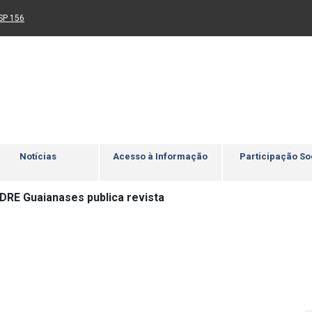
Ir para rodapé
4
Acessibilidade
5
nk para um novo sítio)
(Link para um novo sítio)
SP 156
Notícias
Acesso à Informação
Participação So
 DRE Guaianases publica revista