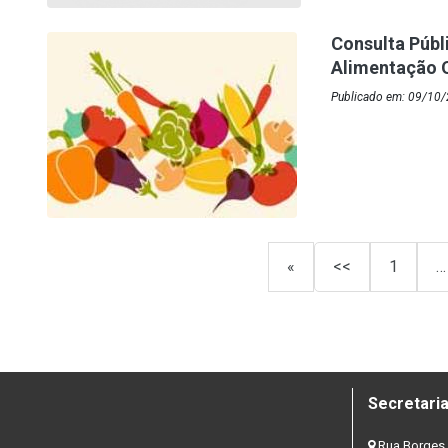
Consulta Públ
Alimentação O
Publicado em: 09/10/
«
<<
1
…
Secretaria
Rua Borges 