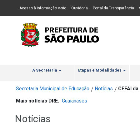
Ir ao Conteúdo
1
Ir para menu principal
2
Ir para busca
3
(Link para um novo sítio)
(Link para um novo sítio)
(Li
Acesso à informação e-sic
Ouvidoria
Portal da Transparência
A Secretaria
Etapas e Modalidades
Secretaria Municipal de Educação
Notícias
CEFAI da
/
/
Mais notícias DRE:
Guaianases
Notícias