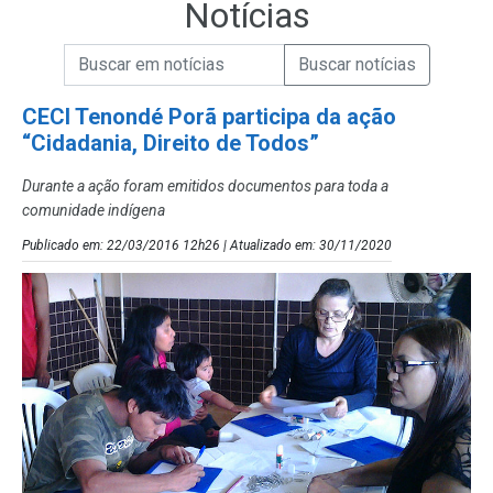
Notícias
Campo de Busca de informações
Enviar a Busca de Notícias
Campo de Busca de Notícias
CECI Tenondé Porã participa da ação
“Cidadania, Direito de Todos”
Durante a ação foram emitidos documentos para toda a
comunidade indígena
Publicado em: 22/03/2016 12h26 | Atualizado em: 30/11/2020