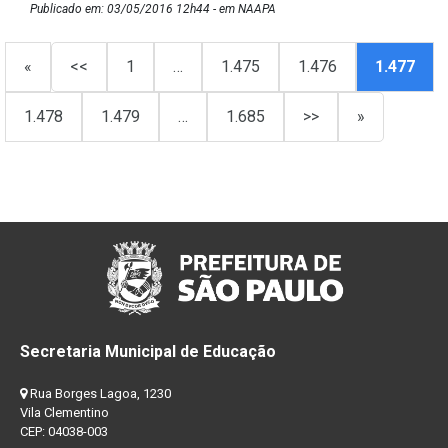
Publicado em: 03/05/2016 12h44 - em NAAPA
«
<<
1
…
1.475
1.476
1.477
1.478
1.479
…
1.685
>>
»
Secretaria Municipal de Educação
Rua Borges Lagoa, 1230
Vila Clementino
CEP: 04038-003