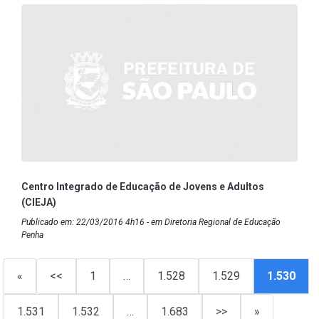
Centro Integrado de Educação de Jovens e Adultos
(CIEJA)
Publicado em: 22/03/2016 4h16 - em Diretoria Regional de Educação
Penha
«
<<
1
…
1.528
1.529
1.530
1.531
1.532
…
1.683
>>
»