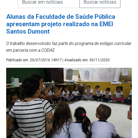
Campo de Busca de Notícias
Alunas da Faculdade de Saúde Pública
apresentam projeto realizado na EMEI
Santos Dumont
O trabalho desenvolvido faz parte do programa de estágio curricular
em parceria com a CODAE
Publicado em: 20/07/2016 14h17 | Atualizado em: 30/11/2020