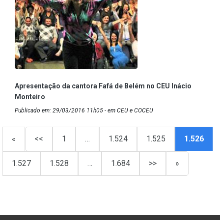
Apresentação da cantora Fafá de Belém no CEU Inácio
Monteiro
Publicado em: 29/03/2016 11h05 - em CEU e COCEU
«
<<
1
…
1.524
1.525
1.526
1.527
1.528
…
1.684
>>
»