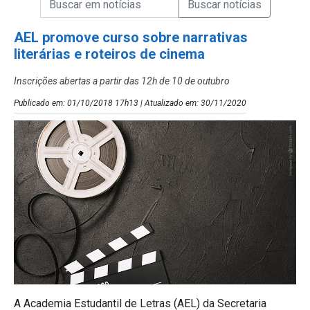
Campo de Busca de Notícias
AEL promove curso sobre narrativas
literárias e roteiros de cinema
Inscrições abertas a partir das 12h de 10 de outubro
Publicado em: 01/10/2018 17h13 | Atualizado em: 30/11/2020
A Academia Estudantil de Letras (AEL) da Secretaria