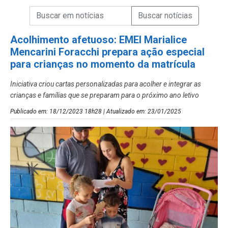
Campo de Busca de informações
Enviar a Busca de Notícias
Campo de Busca de Notícias
Acolhimento afetuoso: EMEI Marialice
Mencarini Foracchi prepara ação especial
para crianças no momento da matrícula
Iniciativa criou cartas personalizadas para acolher e integrar as
crianças e famílias que se preparam para o próximo ano letivo
Publicado em: 18/12/2023 18h28 | Atualizado em: 23/01/2025