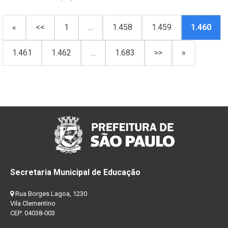
«
<<
1
…
1.458
1.459
1.460
1.461
1.462
…
1.683
>>
»
Secretaria Municipal de Educação
Rua Borges Lagoa, 1230
Vila Clementino
CEP: 04038-003