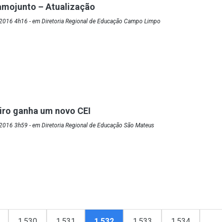
mojunto – Atualização
2016 4h16 - em Diretoria Regional de Educação Campo Limpo
iro ganha um novo CEI
2016 3h59 - em Diretoria Regional de Educação São Mateus
1.530
1.531
1.532
1.533
1.534
…