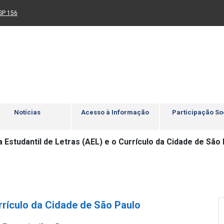
Ir para rodapé
4
Acessibilidade
5
nk para um novo sítio)
(Link para um novo sítio)
SP 156
Notícias
Acesso à Informação
Participação So
Estudantil de Letras (AEL) e o Currículo da Cidade de São
rrículo da Cidade de São Paulo