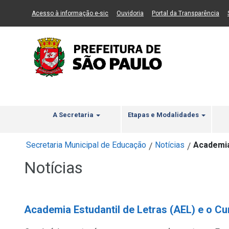
Ir ao Conteúdo
1
Ir para menu principal
2
Ir para busca
3
(Link para um novo sítio)
(Link para um novo sítio)
(Li
Acesso à informação e-sic
Ouvidoria
Portal da Transparência
A Secretaria
Etapas e Modalidades
Secretaria Municipal de Educação
Notícias
Academia 
/
/
Notícias
Academia Estudantil de Letras (AEL) e o Cu