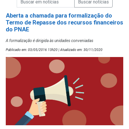
Campo de Busca de Notícias
Aberta a chamada para formalização do
Termo de Repasse dos recursos financeiros
do PNAE
A formalização é dirigida às unidades conveniadas
Publicado em: 03/05/2016 13h20 | Atualizado em: 30/11/2020