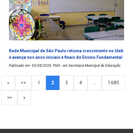
Rede Municipal de São Paulo retoma crescimento no Ideb
e avança nos anos iniciais e finais do Ensino Fundamental
Publicado em: 05/08/2026 7h00 - em Secretaria Municipal de Educação
«
<<
1
2
3
4
…
1.685
>>
»