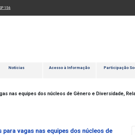
Ir para rodapé
4
Acessibilidade
5
nk para um novo sítio)
(Link para um novo sítio)
SP 156
Notícias
Acesso à Informação
Participação So
gas nas equipes dos núcleos de Gênero e Diversidade, Rela
es para vagas nas equipes dos núcleos de