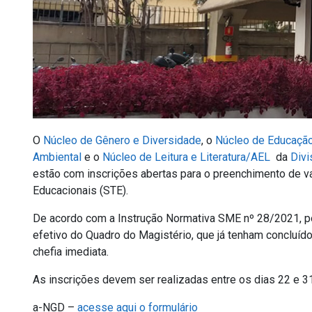
O
Núcleo de Gênero e Diversidade
, o
Núcleo de Educação
Ambiental
e o
Núcleo de Leitura e Literatura/AEL
da
Divi
estão com inscrições abertas para o preenchimento de v
Educacionais (STE).
De acordo com a Instrução Normativa SME nº 28/2021, p
efetivo do Quadro do Magistério, que já tenham concluíd
chefia imediata.
As inscrições devem ser realizadas entre os dias 22 e 31 
a-NGD –
acesse aqui o formulário