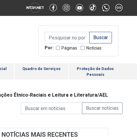
Alternar Alto Contraste
Alternar Tamanho da Fonte
Campo de Busca de inform
Campo de Busca de informações
Enviar a Busca
Por:
Páginas
Notícias
cial
Quadro de Serviços
Proteção de Dados
Pessoais
ções Étnico-Raciais e Leitura e Literatura/AEL
Campo de Busca de informações
Enviar a Busca de Notícia
Campo de Busca de Notícias
NOTÍCIAS MAIS RECENTES