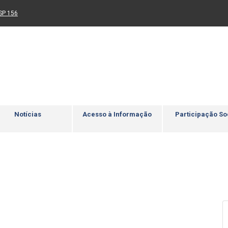
Ir para rodapé
4
Acessibilidade
5
nk para um novo sítio)
(Link para um novo sítio)
SP 156
Notícias
Acesso à Informação
Participação So