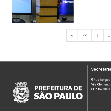
«
<<
1
…
Secretaria
Rua Borges 
Vila Clementi
CEP: 04038-0