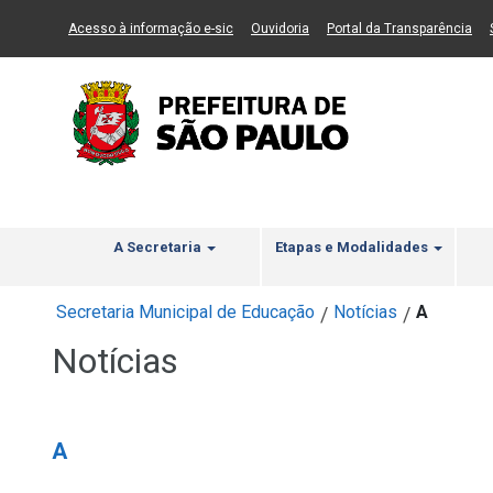
Ir ao Conteúdo
1
Ir para menu principal
2
Ir para busca
3
(Link para um novo sítio)
(Link para um novo sítio)
(Li
Acesso à informação e-sic
Ouvidoria
Portal da Transparência
A Secretaria
Etapas e Modalidades
Secretaria Municipal de Educação
Notícias
A
/
/
Notícias
A