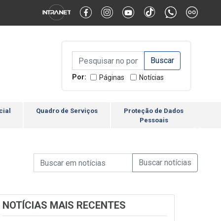
Alternar Alto Contraste
Alternar Tamanho da Fonte
Campo de Busca de inform
Campo de Busca de informações
Enviar a Busca
Por:
Páginas
Notícias
cial
Quadro de Serviços
Proteção de Dados
Pessoais
Campo de Busca de informações
Enviar a Busca de Notícia
Campo de Busca de Notícias
NOTÍCIAS MAIS RECENTES