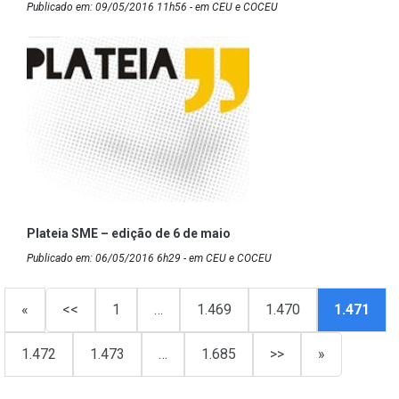
Publicado em: 09/05/2016 11h56 - em CEU e COCEU
Plateia SME – edição de 6 de maio
Publicado em: 06/05/2016 6h29 - em CEU e COCEU
«
<<
1
…
1.469
1.470
1.471
1.472
1.473
…
1.685
>>
»