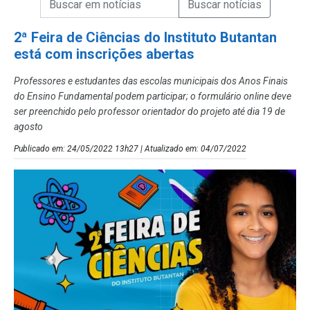
Campo de Busca de Notícias
2ª Feira de Ciências do Instituto Butantan
está com inscrições abertas
Professores e estudantes das escolas municipais dos Anos Finais
do Ensino Fundamental podem participar; o formulário online deve
ser preenchido pelo professor orientador do projeto até dia 19 de
agosto
Publicado em: 24/05/2022 13h27 | Atualizado em: 04/07/2022