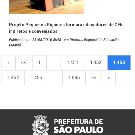
Projeto Pequenos Gigantes formará educadores de CEIs
indiretos e conveniados
Publicado em: 23/05/2016 5h45 - em Diretoria Regional de Educação
Butantã
«
<<
1
…
1.451
1.452
1.453
1.454
1.455
…
1.685
>>
»