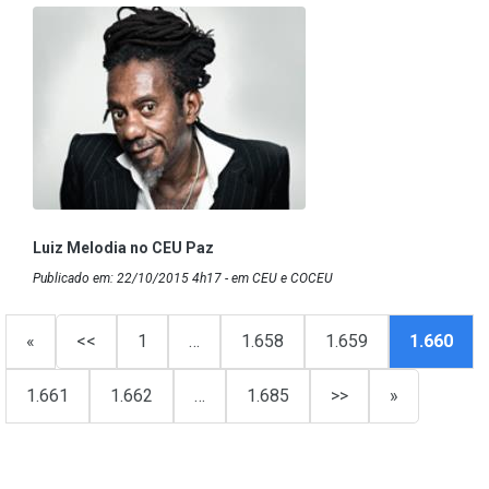
Luiz Melodia no CEU Paz
Publicado em: 22/10/2015 4h17 - em CEU e COCEU
«
<<
1
…
1.658
1.659
1.660
1.661
1.662
…
1.685
>>
»