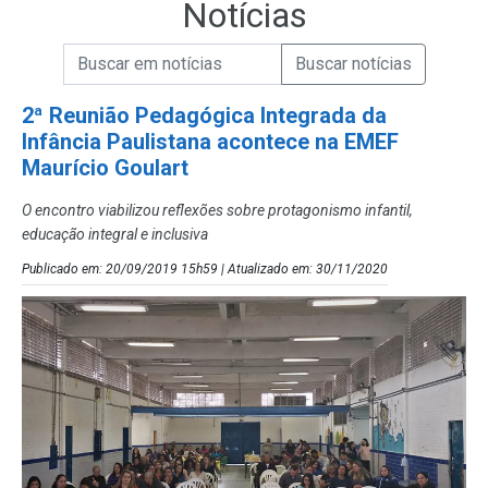
Notícias
Campo de Busca de informações
Enviar a Busca de Notícias
Campo de Busca de Notícias
2ª Reunião Pedagógica Integrada da
Infância Paulistana acontece na EMEF
Maurício Goulart
O encontro viabilizou reflexões sobre protagonismo infantil,
educação integral e inclusiva
Publicado em: 20/09/2019 15h59 | Atualizado em: 30/11/2020