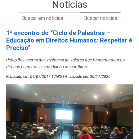
Notícias
Campo de Busca de informações
Enviar a Busca de Notícias
Campo de Busca de Notícias
1º encontro do “Ciclo de Palestras –
Educação em Direitos Humanos: Respeitar é
Preciso”
Reflexões acerca das vivências de valores que fundamentam os
direitos humanos e a mediação de conflitos
Publicado em: 04/07/2017 17h35 | Atualizado em: 30/11/2020