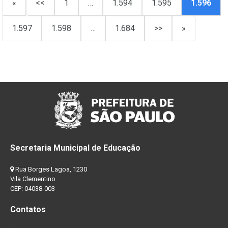
«
<<
1
…
1.594
1.595
1.596
1.597
1.598
…
1.684
>>
»
Secretaria Municipal de Educação
Rua Borges Lagoa, 1230
Vila Clementino
CEP: 04038-003
Contatos