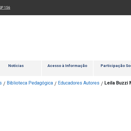
Ir para rodapé
4
Acessibilidade
5
nk para um novo sítio)
(Link para um novo sítio)
SP 156
Notícias
Acesso à Informação
Participação So
s
Biblioteca Pedagógica
Educadores Autores
Leila Buzzi
/
/
/