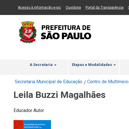
Ir ao Conteúdo
1
Ir para menu principal
2
Ir para busca
3
(Link para um novo sítio)
(Link para um novo sítio)
(Li
Acesso à informação e-sic
Ouvidoria
Portal da Transparência
A Secretaria
Etapas e Modalidades
Secretaria Municipal de Educação
Centro de Multimeio
/
Leila Buzzi Magalhães
Educador Autor