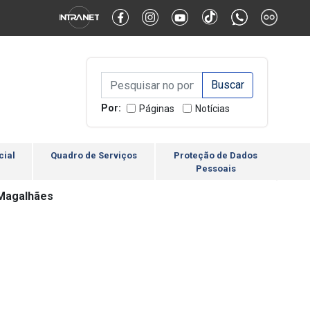
Alternar Alto Contraste
Alternar Tamanho da Fonte
Campo de Busca de inform
Campo de Busca de informações
Enviar a Busca
Por:
Páginas
Notícias
cial
Quadro de Serviços
Proteção de Dados
Pessoais
 Magalhães