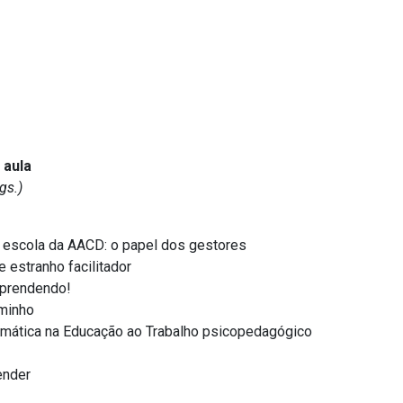
 aula
gs.)
a escola da AACD: o papel dos gestores
 estranho facilitador
aprendendo!
minho
rmática na Educação ao Trabalho psicopedagógico
ender