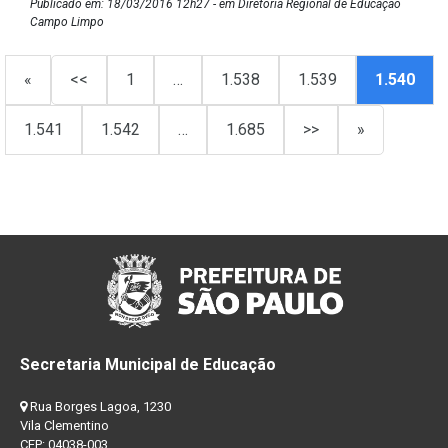
Publicado em: 18/03/2016 12h27 - em Diretoria Regional de Educação
Campo Limpo
«
<<
1
…
1.538
1.539
1.540
1.541
1.542
…
1.685
>>
»
Secretaria Municipal de Educação
Rua Borges Lagoa, 1230
Vila Clementino
CEP: 04038-003