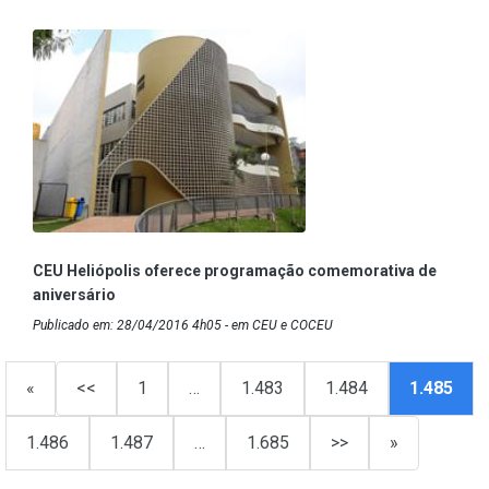
CEU Heliópolis oferece programação comemorativa de
aniversário
Publicado em: 28/04/2016 4h05 - em CEU e COCEU
«
<<
1
…
1.483
1.484
1.485
1.486
1.487
…
1.685
>>
»