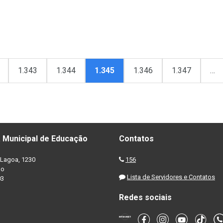
1.343
1.344
1.345
1.346
1.347
…
 Municipal de Educação
Contatos
Lagoa, 1230
156
no
Lista de Servidores e Contatos
03
Redes sociais