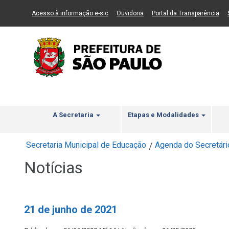
Ir ao Conteúdo
1
Ir para menu principal
2
Ir para busca
3
(Link para um novo sítio)
(Link para um novo sítio)
(Li
Acesso à informação e-sic
Ouvidoria
Portal da Transparência
A Secretaria
Etapas e Modalidades
Secretaria Municipal de Educação
Agenda do Secretári
/
Notícias
21 de junho de 2021