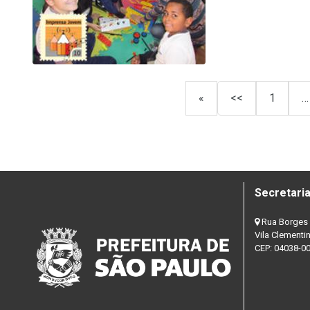
«
<<
1
…
Secretaria
Rua Borges 
Vila Clementi
CEP: 04038-0