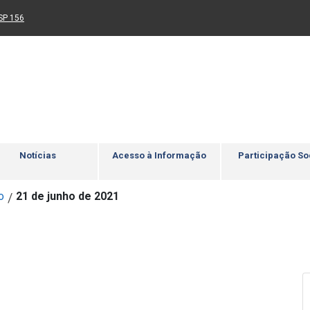
Ir para rodapé
4
Acessibilidade
5
nk para um novo sítio)
(Link para um novo sítio)
SP 156
Notícias
Acesso à Informação
Participação So
o
21 de junho de 2021
/