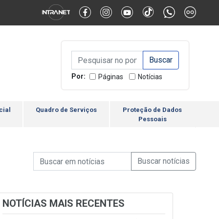
Alternar Alto Contraste
Alternar Tamanho da Fonte
Campo de Busca de inform
Campo de Busca de informações
Enviar a Busca
Por:
Páginas
Notícias
cial
Quadro de Serviços
Proteção de Dados
Pessoais
Campo de Busca de informações
Enviar a Busca de Notícia
Campo de Busca de Notícias
NOTÍCIAS MAIS RECENTES