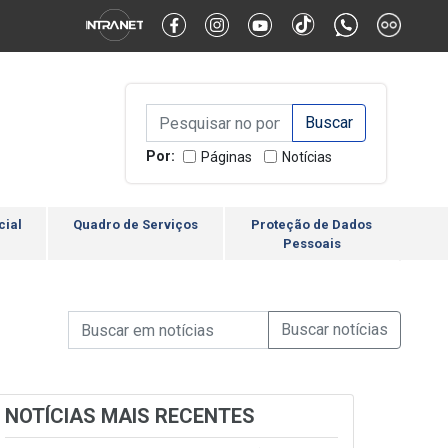
Alternar Alto Contraste
Alternar Tamanho da Fonte
Campo de Busca de inform
Campo de Busca de informações
Enviar a Busca
Por:
Páginas
Notícias
cial
Quadro de Serviços
Proteção de Dados
Pessoais
Campo de Busca de informações
Enviar a Busca de Notícia
Campo de Busca de Notícias
NOTÍCIAS MAIS RECENTES