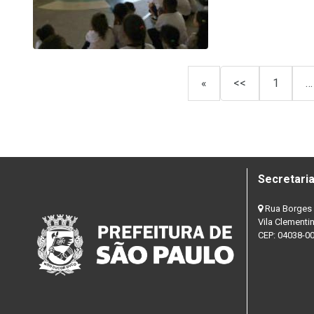
«
<<
1
…
Secretaria
Rua Borges 
Vila Clementi
CEP: 04038-0