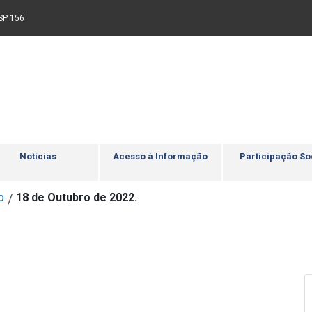
Ir para rodapé
4
Acessibilidade
5
nk para um novo sítio)
(Link para um novo sítio)
SP 156
Notícias
Acesso à Informação
Participação So
o
18 de Outubro de 2022.
/