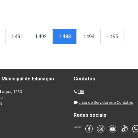
1.491
1.492
1.493
1.494
1.495
…
 Municipal de Educação
Contatos
Lagoa, 1230
156
no
Lista de Servidores e Contatos
03
Redes sociais