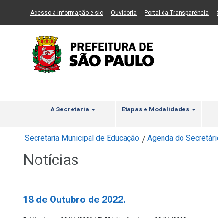
Ir ao Conteúdo
1
Ir para menu principal
2
Ir para busca
3
(Link para um novo sítio)
(Link para um novo sítio)
(Li
Acesso à informação e-sic
Ouvidoria
Portal da Transparência
A Secretaria
Etapas e Modalidades
Secretaria Municipal de Educação
Agenda do Secretári
/
Notícias
18 de Outubro de 2022.