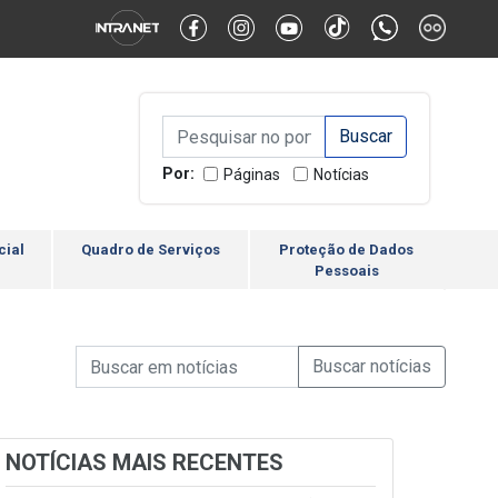
Alternar Alto Contraste
Alternar Tamanho da Fonte
Campo de Busca de inform
Campo de Busca de informações
Enviar a Busca
Por:
Páginas
Notícias
cial
Quadro de Serviços
Proteção de Dados
Pessoais
Campo de Busca de informações
Enviar a Busca de Notícia
Campo de Busca de Notícias
NOTÍCIAS MAIS RECENTES