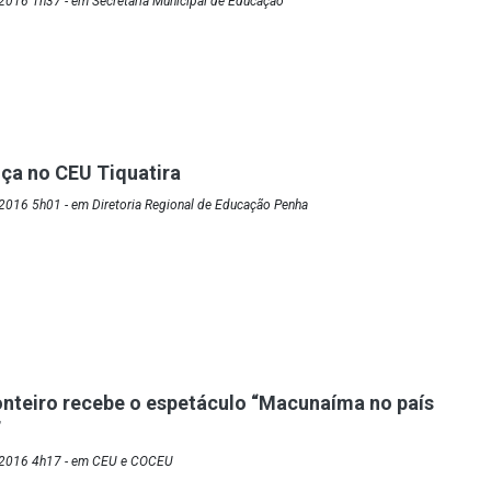
2016 1h37 - em Secretaria Municipal de Educação
nça no CEU Tiquatira
2016 5h01 - em Diretoria Regional de Educação Penha
nteiro recebe o espetáculo “Macunaíma no país
”
/2016 4h17 - em CEU e COCEU