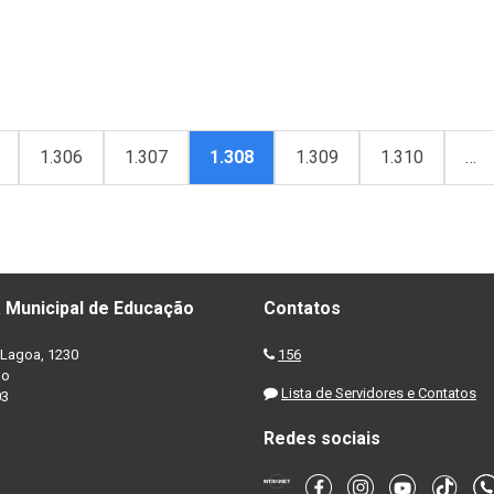
1.306
1.307
1.308
1.309
1.310
…
 Municipal de Educação
Contatos
Lagoa, 1230
156
no
Lista de Servidores e Contatos
03
Redes sociais