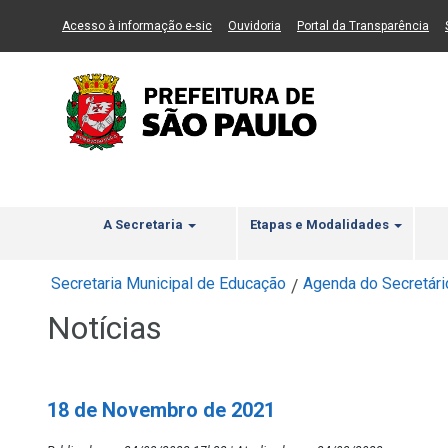
Ir ao Conteúdo
1
Ir para menu principal
2
Ir para busca
3
(Link para um novo sítio)
(Link para um novo sítio)
(Li
Acesso à informação e-sic
Ouvidoria
Portal da Transparência
A Secretaria
Etapas e Modalidades
Secretaria Municipal de Educação
Agenda do Secretári
/
Notícias
18 de Novembro de 2021