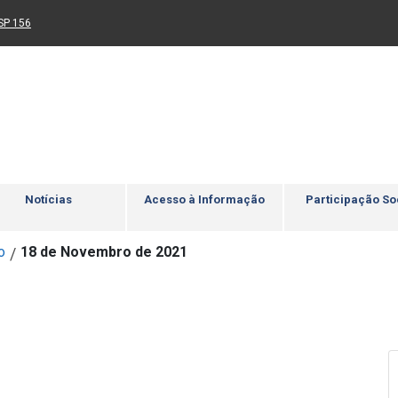
Ir para rodapé
4
Acessibilidade
5
nk para um novo sítio)
(Link para um novo sítio)
SP 156
Notícias
Acesso à Informação
Participação So
o
18 de Novembro de 2021
/