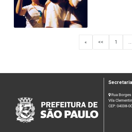
«
<<
1
…
Secretaria
Rua Borges 
Vila Clementi
CEP: 04038-0