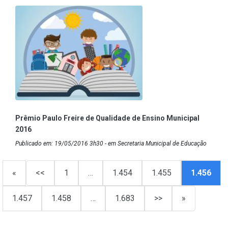
Prêmio Paulo Freire de Qualidade de Ensino Municipal
2016
Publicado em: 19/05/2016 3h30 - em Secretaria Municipal de Educação
«
<<
1
…
1.454
1.455
1.456
1.457
1.458
…
1.683
>>
»