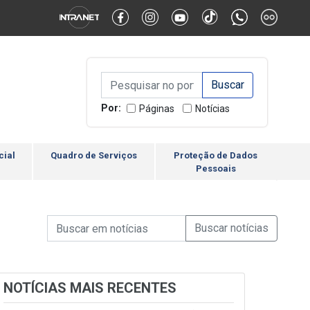
Alternar Alto Contraste
Alternar Tamanho da Fonte
Campo de Busca de inform
Campo de Busca de informações
Enviar a Busca
Por:
Páginas
Notícias
cial
Quadro de Serviços
Proteção de Dados
Pessoais
Campo de Busca de informações
Enviar a Busca de Notícia
Campo de Busca de Notícias
NOTÍCIAS MAIS RECENTES