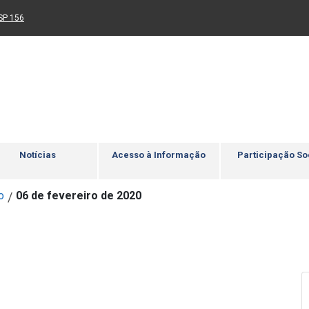
Ir para rodapé
4
Acessibilidade
5
nk para um novo sítio)
(Link para um novo sítio)
SP 156
Notícias
Acesso à Informação
Participação So
o
06 de fevereiro de 2020
/