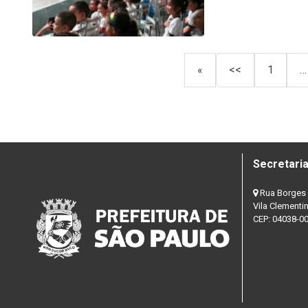
«
<<
1
…
Secretaria
Rua Borges 
Vila Clementi
CEP: 04038-0