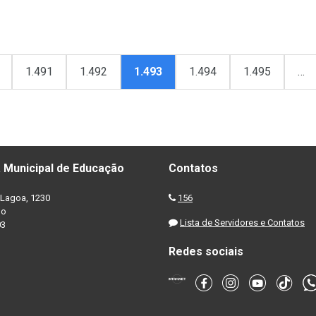
1.491
1.492
1.493
1.494
1.495
…
 Municipal de Educação
Contatos
Lagoa, 1230
156
no
Lista de Servidores e Contatos
03
Redes sociais