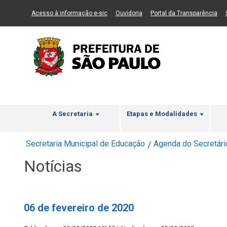
Ir ao Conteúdo
1
Ir para menu principal
2
Ir para busca
3
(Link para um novo sítio)
(Link para um novo sítio)
(Li
Acesso à informação e-sic
Ouvidoria
Portal da Transparência
A Secretaria
Etapas e Modalidades
Secretaria Municipal de Educação
Agenda do Secretári
/
Notícias
06 de fevereiro de 2020