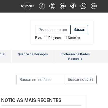
Alternar Alto Contraste
Alternar Tamanho da Fonte
Campo de Busca de inform
Campo de Busca de informações
Enviar a Busca
Por:
Páginas
Notícias
cial
Quadro de Serviços
Proteção de Dados
Pessoais
Campo de Busca de informações
Enviar a Busca de Notícia
Campo de Busca de Notícias
NOTÍCIAS MAIS RECENTES