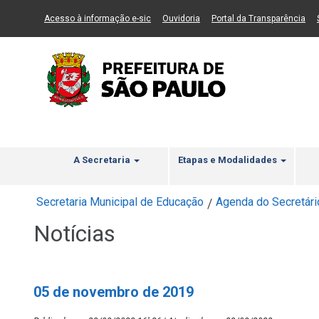
Ir ao Conteúdo
1
Ir para menu principal
2
Ir para busca
3
(Link para um novo sítio)
(Link para um novo sítio)
(Li
Acesso à informação e-sic
Ouvidoria
Portal da Transparência
A Secretaria
Etapas e Modalidades
Secretaria Municipal de Educação
Agenda do Secretári
/
Notícias
05 de novembro de 2019