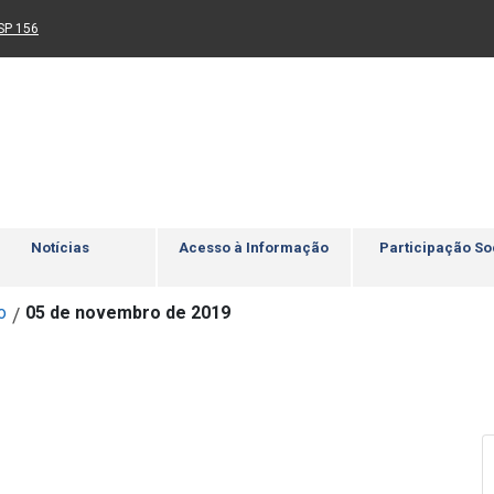
Ir para rodapé
4
Acessibilidade
5
nk para um novo sítio)
(Link para um novo sítio)
SP 156
Notícias
Acesso à Informação
Participação So
o
05 de novembro de 2019
/