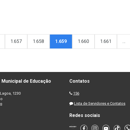
1.657
1.658
1.659
1.660
1.661
…
 Municipal de Educação
Contatos
Lagoa, 1230
156
no
Lista de Servidores e Contatos
03
Redes sociais