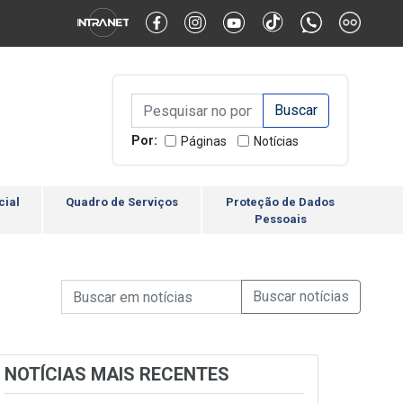
Alternar Alto Contraste
Alternar Tamanho da Fonte
Campo de Busca de inform
Campo de Busca de informações
Enviar a Busca
Por:
Páginas
Notícias
cial
Quadro de Serviços
Proteção de Dados
Pessoais
Campo de Busca de informações
Enviar a Busca de Notícia
Campo de Busca de Notícias
NOTÍCIAS MAIS RECENTES