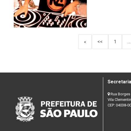
«
<<
1
…
Secretaria
Rua Borges 
Vila Clementi
CEP: 04038-0