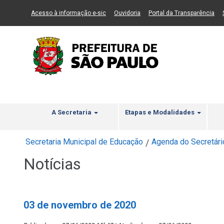
Ir ao Conteúdo
1
Ir para menu principal
2
Ir para busca
3
(Link para um novo sítio)
(Link para um novo sítio)
(Li
Acesso à informação e-sic
Ouvidoria
Portal da Transparência
A Secretaria
Etapas e Modalidades
Secretaria Municipal de Educação
Agenda do Secretári
/
Notícias
03 de novembro de 2020