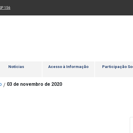
Ir para rodapé
4
Acessibilidade
5
nk para um novo sítio)
(Link para um novo sítio)
SP 156
Notícias
Acesso à Informação
Participação So
o
03 de novembro de 2020
/