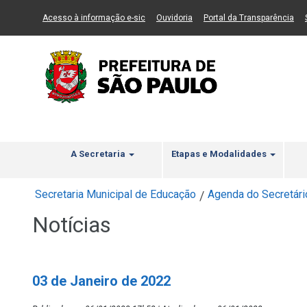
Ir ao Conteúdo
1
Ir para menu principal
2
Ir para busca
3
(Link para um novo sítio)
(Link para um novo sítio)
(Li
Acesso à informação e-sic
Ouvidoria
Portal da Transparência
A Secretaria
Etapas e Modalidades
Secretaria Municipal de Educação
Agenda do Secretári
/
Notícias
03 de Janeiro de 2022