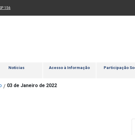
Ir para rodapé
4
Acessibilidade
5
nk para um novo sítio)
(Link para um novo sítio)
SP 156
Notícias
Acesso à Informação
Participação So
o
03 de Janeiro de 2022
/