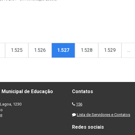
1.525
1.526
1.527
1.528
1.529
…
 Municipal de Educação
Contatos
Lagoa, 1230
156
no
Lista de Servidores e Contatos
03
Redes sociais