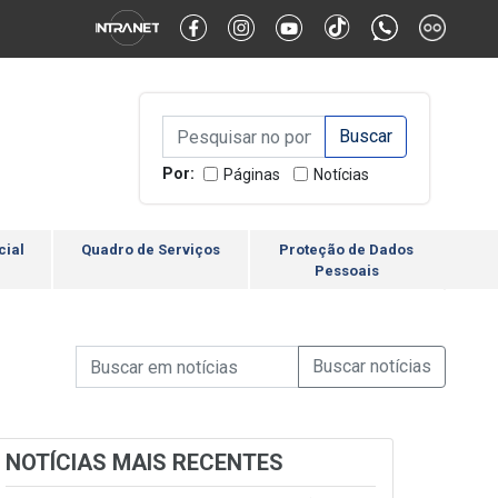
Alternar Alto Contraste
Alternar Tamanho da Fonte
Campo de Busca de inform
Campo de Busca de informações
Enviar a Busca
Por:
Páginas
Notícias
cial
Quadro de Serviços
Proteção de Dados
Pessoais
Campo de Busca de informações
Enviar a Busca de Notícia
Campo de Busca de Notícias
NOTÍCIAS MAIS RECENTES