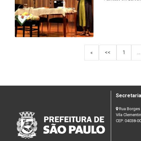
«
<<
1
…
Secretaria
Rua Borges 
Vila Clementi
CEP: 04038-0