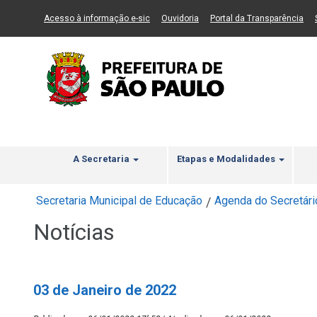
Ir ao Conteúdo
1
Ir para menu principal
2
Ir para busca
3
(Link para um novo sítio)
(Link para um novo sítio)
(Li
Acesso à informação e-sic
Ouvidoria
Portal da Transparência
A Secretaria
Etapas e Modalidades
Secretaria Municipal de Educação
Agenda do Secretári
/
Notícias
03 de Janeiro de 2022