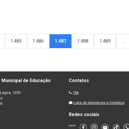
1.485
1.486
1.487
1.488
1.489
…
 Municipal de Educação
Contatos
Lagoa, 1230
156
no
Lista de Servidores e Contatos
03
Redes sociais