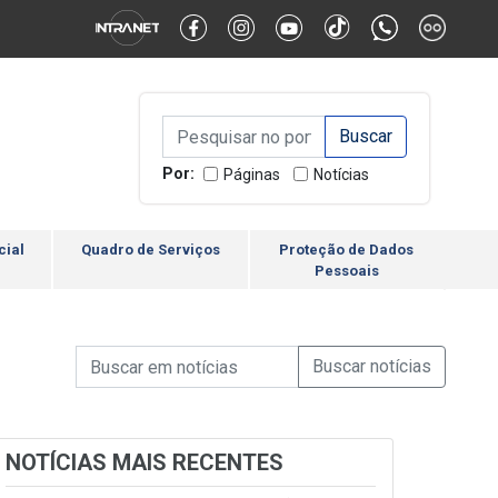
Alternar Alto Contraste
Alternar Tamanho da Fonte
Campo de Busca de inform
Campo de Busca de informações
Enviar a Busca
Por:
Páginas
Notícias
cial
Quadro de Serviços
Proteção de Dados
Pessoais
Campo de Busca de informações
Enviar a Busca de Notícia
Campo de Busca de Notícias
NOTÍCIAS MAIS RECENTES