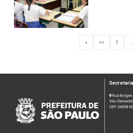
«
<<
1
…
Secretaria
Rua Borges 
Vila Clementi
CEP: 04038-0