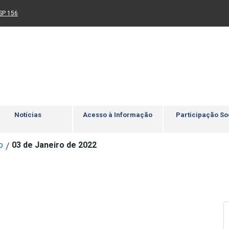
Ir para rodapé
4
Acessibilidade
5
nk para um novo sítio)
(Link para um novo sítio)
SP 156
Notícias
Acesso à Informação
Participação So
o
03 de Janeiro de 2022
/