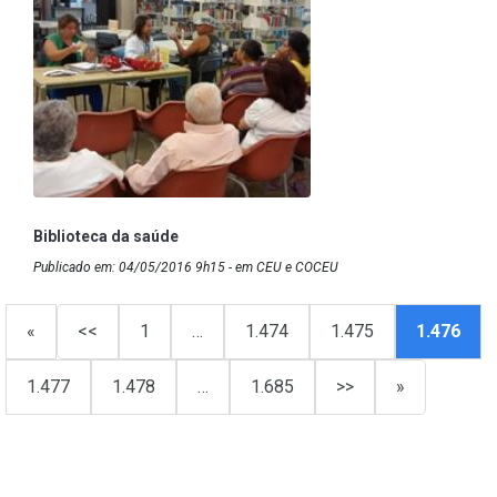
Biblioteca da saúde
Publicado em: 04/05/2016 9h15 - em CEU e COCEU
«
<<
1
…
1.474
1.475
1.476
1.477
1.478
…
1.685
>>
»