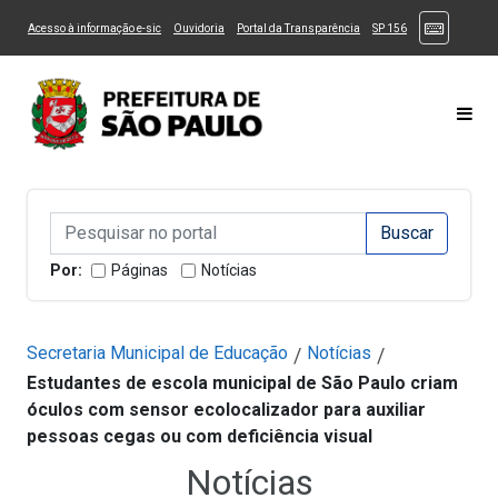
Ir ao Conteúdo
1
Ir para menu principal
2
Ir para busca
3
(Atalhos
(Link para um novo sítio)
(Link para um novo sítio)
(Link para um novo sítio)
(Link para um novo
Acesso à informação e-sic
Ouvidoria
Portal da Transparência
SP 156
Ir para rodapé
4
Acessibilidade
5
Alternar Alto Contraste
Alternar Tamanho da Fonte
Most
Campo de Busca de informações
Campo de Busca de informações
Enviar a Busca
Por:
Páginas
Notícias
Secretaria Municipal de Educação
Notícias
/
/
Estudantes de escola municipal de São Paulo criam
óculos com sensor ecolocalizador para auxiliar
pessoas cegas ou com deficiência visual
Notícias