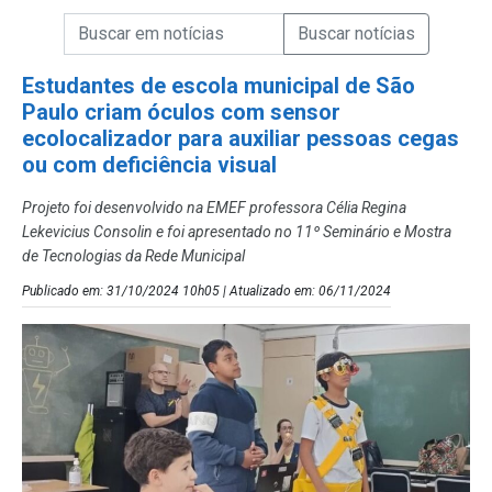
Campo de Busca de informações
Enviar a Busca de Notícias
Campo de Busca de Notícias
Estudantes de escola municipal de São
Paulo criam óculos com sensor
ecolocalizador para auxiliar pessoas cegas
ou com deficiência visual
Projeto foi desenvolvido na EMEF professora Célia Regina
Lekevicius Consolin e foi apresentado no 11º Seminário e Mostra
de Tecnologias da Rede Municipal
Publicado em: 31/10/2024 10h05 | Atualizado em: 06/11/2024