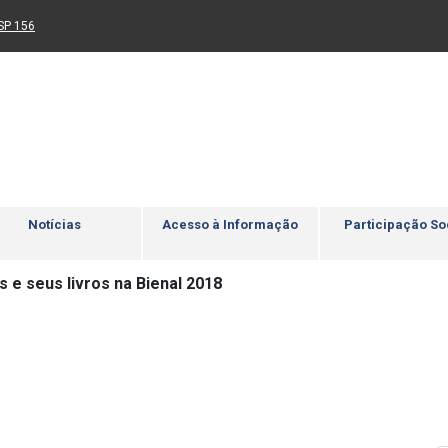
Ir para rodapé
4
Acessibilidade
5
nk para um novo sítio)
(Link para um novo sítio)
SP 156
Notícias
Acesso à Informação
Participação So
 e seus livros na Bienal 2018