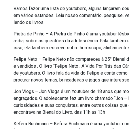
Vamos fazer uma lista de youtubers, alguns lançaram seus
em vários estandes. Leia nosso comentário, pesquise, veja
lendo os livros.
Pietra de Pinho – A Pietra de Pinho é uma youtuber lésbic
a-dia, sobre as questões da adolescência. Fala também 
isso, ela também escreve sobre horóscopo, alinhamento
Felipe Neto – Felipe Neto não compareceu à 25° Bienal d
e vendidos . O livro “Felipe Neto : A Vida Por Trás das 
de youtubers. O livro fala da vida do Felipe e conta com
procurar novos temas, brincadeiras e jogos que interess
Jon Vlogs – Jon Vlogs é um Youtuber de 18 anos que mos
engraçados. O adolescente fez um livro chamado “Jon – 
curiosidades e suas conquistas, entre outras coisas que 
encontrava na Bienal do Livro, das 11h as 13h
Kéfera Buchmann – Kéfera Buchmann é uma youtuber com m