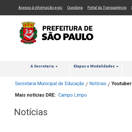
Ir ao Conteúdo
1
Ir para menu principal
2
Ir para busca
3
(Link para um novo sítio)
(Link para um novo sítio)
(Li
Acesso à informação e-sic
Ouvidoria
Portal da Transparência
A Secretaria
Etapas e Modalidades
Secretaria Municipal de Educação
Notícias
Youtubers
/
/
Mais notícias DRE:
Campo Limpo
Notícias