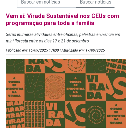
Campo de Busca de Notícias
Vem aí: Virada Sustentável nos CEUs com
programação para toda a família
Serão inúmeras atividades entre oficinas, palestras e vivência em
mini floresta entre os dias 17 e 21 de setembro
Publicado em: 16/09/2025 17h00 | Atualizado em: 17/09/2025