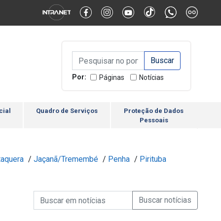
Alternar Alto Contraste
Alternar Tamanho da Fonte
Campo de Busca de inform
Campo de Busca de informações
Enviar a Busca
Por:
Páginas
Notícias
cial
Quadro de Serviços
Proteção de Dados
Pessoais
taquera
/
Jaçanã/Tremembé
/
Penha
/
Pirituba
Campo de Busca de informações
Enviar a Busca de Notícia
Campo de Busca de Notícias