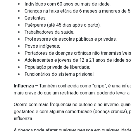
Indivíduos com 60 anos ou mais de idade;
Crianças na faixa etária de 6 meses a menores de 5
Gestantes;
Puérperas (até 45 dias após o parto);
Trabalhadores da saúde;
Professores de escolas públicas e privadas;
Povos indígenas;
Portadores de doenças crônicas não transmissíveis 
Adolescentes e jovens de 12 a 21 anos de idade s
População privada de liberdade;
Funcionários do sistema prisional.
Influenza –
Também conhecida como “gripe”, é uma infecç
mais grave do que um resfriado comum, podendo levar a
Ocorre com mais frequência no outono e no inverno, qua
gestantes e com alguma comorbidade (doença crônica), 
influenza.
A doença pode afetar qualquer pessoa em qualquer idade,