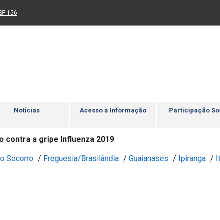
Ir para rodapé
4
Acessibilidade
5
nk para um novo sítio)
(Link para um novo sítio)
SP 156
Notícias
Acesso à Informação
Participação So
 contra a gripe Influenza 2019
o Socorro
/
Freguesia/Brasilândia
/
Guaianases
/
Ipiranga
/
I