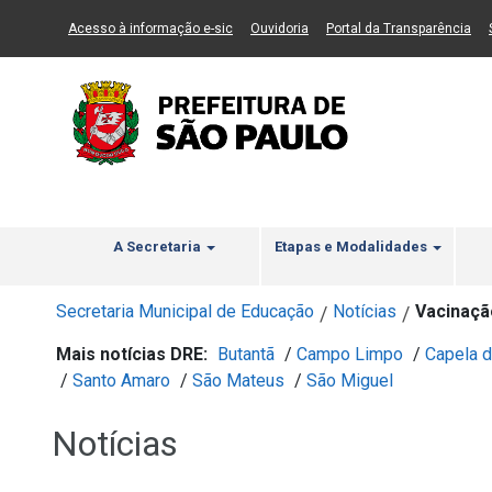
Ir ao Conteúdo
1
Ir para menu principal
2
Ir para busca
3
(Link para um novo sítio)
(Link para um novo sítio)
(Li
Acesso à informação e-sic
Ouvidoria
Portal da Transparência
A Secretaria
Etapas e Modalidades
Secretaria Municipal de Educação
Notícias
Vacinação
/
/
Mais notícias DRE:
Butantã
/
Campo Limpo
/
Capela d
/
Santo Amaro
/
São Mateus
/
São Miguel
Notícias