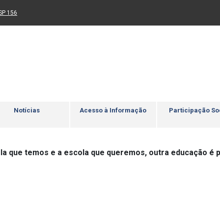
Ir para rodapé
4
Acessibilidade
5
nk para um novo sítio)
(Link para um novo sítio)
SP 156
Notícias
Acesso à Informação
Participação So
la que temos e a escola que queremos, outra educação é p