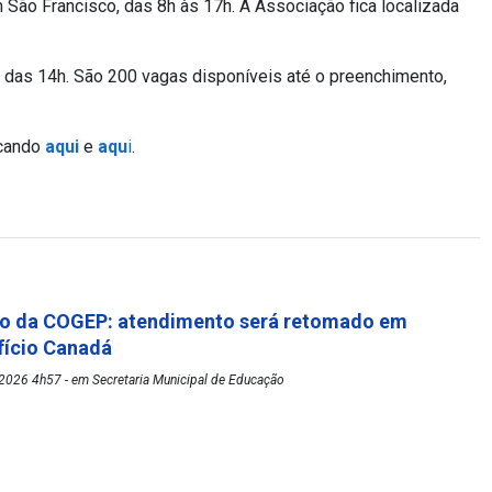
São Francisco, das 8h às 17h. A Associação fica localizada
r das 14h. São 200 vagas disponíveis até o preenchimento,
icando
aqui
e
aqu
i
.
o da COGEP: atendimento será retomado em
fício Canadá
2026 4h57 - em Secretaria Municipal de Educação