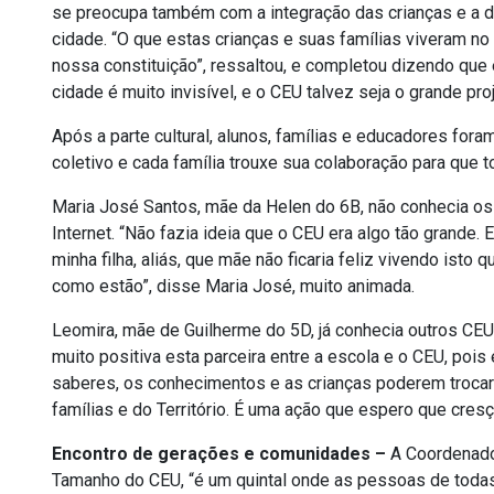
se preocupa também com a integração das crianças e a d
cidade. “O que estas crianças e suas famílias viveram no 
nossa constituição”, ressaltou, e completou dizendo que 
cidade é muito invisível, e o CEU talvez seja o grande proj
Após a parte cultural, alunos, famílias e educadores for
coletivo e cada família trouxe sua colaboração para que
Maria José Santos, mãe da Helen do 6B, não conhecia os 
Internet. “Não fazia ideia que o CEU era algo tão grande. 
minha filha, aliás, que mãe não ficaria feliz vivendo ist
como estão”, disse Maria José, muito animada.
Leomira, mãe de Guilherme do 5D, já conhecia outros CEUs
muito positiva esta parceira entre a escola e o CEU, pois 
saberes, os conhecimentos e as crianças poderem trocar
famílias e do Território. É uma ação que espero que cresç
Encontro de gerações e comunidades –
A Coordenador
Tamanho do CEU, “é um quintal onde as pessoas de todas