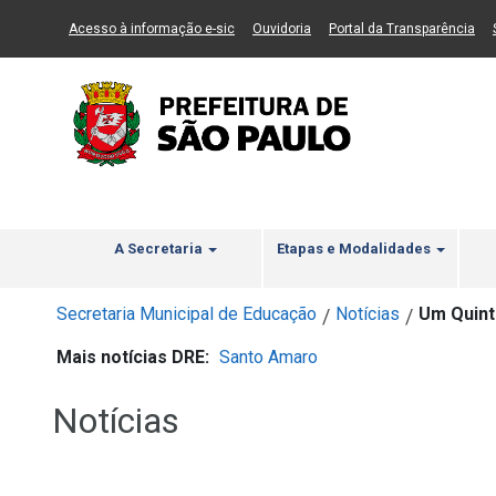
Ir ao Conteúdo
1
Ir para menu principal
2
Ir para busca
3
(Link para um novo sítio)
(Link para um novo sítio)
(Li
Acesso à informação e-sic
Ouvidoria
Portal da Transparência
A Secretaria
Etapas e Modalidades
Secretaria Municipal de Educação
Notícias
Um Quint
/
/
Mais notícias DRE:
Santo Amaro
Notícias