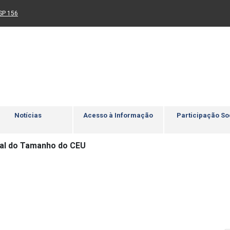
Ir para rodapé
4
Acessibilidade
5
nk para um novo sítio)
(Link para um novo sítio)
SP 156
Notícias
Acesso à Informação
Participação So
al do Tamanho do CEU