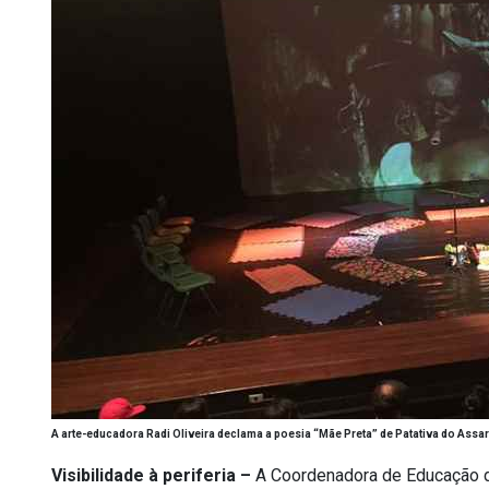
A arte-educadora Radi Oliveira declama a poesia “Mãe Preta” de Patativa do Assaré
Visibilidade à periferia –
A Coordenadora de Educação d