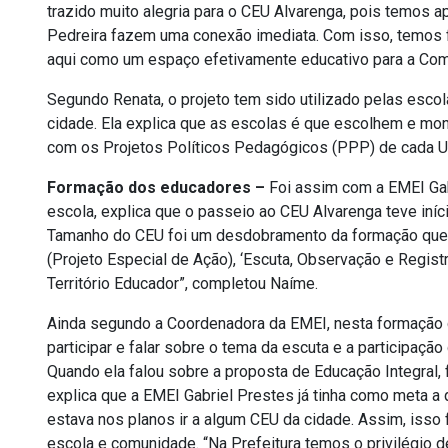
trazido muito alegria para o CEU Alvarenga, pois temos 
Pedreira fazem uma conexão imediata. Com isso, temos 
aqui como um espaço efetivamente educativo para a Co
Segundo Renata, o projeto tem sido utilizado pelas esco
cidade. Ela explica que as escolas é que escolhem e m
com os Projetos Políticos Pedagógicos (PPP) de cada U
Formação dos educadores –
Foi assim com a EMEI Gab
escola, explica que o passeio ao CEU Alvarenga teve iníc
Tamanho do CEU foi um desdobramento da formação que
(Projeto Especial de Ação), ‘Escuta, Observação e Regist
Território Educador”, completou Naíme.
Ainda segundo a Coordenadora da EMEI, nesta formação do
participar e falar sobre o tema da escuta e a participaç
Quando ela falou sobre a proposta de Educação Integral, 
explica que a EMEI Gabriel Prestes já tinha como meta a 
estava nos planos ir a algum CEU da cidade. Assim, isso
escola e comunidade. “Na Prefeitura temos o privilégio d