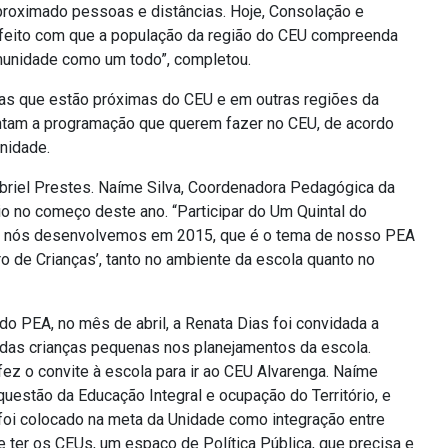
aproximado pessoas e distâncias. Hoje, Consolação e
feito com que a população da região do CEU compreenda
munidade como um todo”, completou.
las que estão próximas do CEU e em outras regiões da
ontam a programação que querem fazer no CEU, de acordo
nidade.
riel Prestes. Naíme Silva, Coordenadora Pedagógica da
io no começo deste ano. “Participar do Um Quintal do
 nós desenvolvemos em 2015, que é o tema de nosso PEA
ro de Crianças’, tanto no ambiente da escola quanto no
 PEA, no mês de abril, a Renata Dias foi convidada a
ão das crianças pequenas nos planejamentos da escola.
fez o convite à escola para ir ao CEU Alvarenga. Naíme
questão da Educação Integral e ocupação do Território, e
 foi colocado na meta da Unidade como integração entre
e ter os CEUs, um espaço de Política Pública, que precisa e