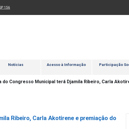
Ir para rodapé
4
Acessibilidade
5
nk para um novo sítio)
(Link para um novo sítio)
SP 156
Notícias
Acesso à Informação
Participação So
ia do Congresso Municipal terá Djamila Ribeiro, Carla Ako
mila Ribeiro, Carla Akotirene e premiação do