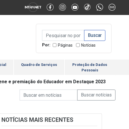
Alternar Alto Contraste
Alternar Tamanho da Fonte
Campo de Busca de inform
Campo de Busca de informações
Enviar a Busca
Por:
Páginas
Notícias
cial
Quadro de Serviços
Proteção de Dados
Pessoais
tirene e premiação do Educador em Destaque 2023
Campo de Busca de informações
Enviar a Busca de Notícia
Campo de Busca de Notícias
NOTÍCIAS MAIS RECENTES