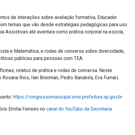
ntos de interações sobre avaliação formativa, Educador
com temas que vão desde estratégias pedagógicas para uso
ia Assistivas até aventura como prática corporal na escola,
acista e Matemática, e rodas de conversa sobre diversidade,
olíticas públicas para pessoas com TEA.
icinas, relatos de prática e rodas de conversa. Neste
Rosana Rios, Ilan Brenman, Pedro Bandeira, Eva Furnari,
(Link
vento:
https://congressomunicipal.sme.prefeitura.sp.gov.br
para
rio Emília Ferreiro no
canal do YouTube da Secretaria
um
novo
sítio)