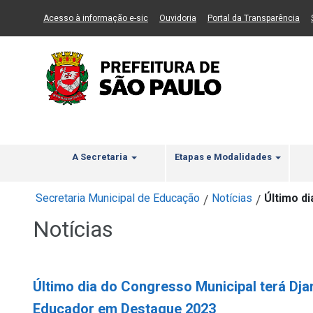
Ir ao Conteúdo
1
Ir para menu principal
2
Ir para busca
3
(Link para um novo sítio)
(Link para um novo sítio)
(Li
Acesso à informação e-sic
Ouvidoria
Portal da Transparência
A Secretaria
Etapas e Modalidades
Secretaria Municipal de Educação
Notícias
Último d
/
/
Notícias
Último dia do Congresso Municipal terá Dja
Educador em Destaque 2023