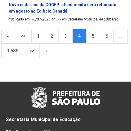
Novo endereço da COGEP: atendimento será retomado
em agosto no Edifício Canadá
Publicado em: 30/07/2026 4h57 - em Secretaria Municipal de Educação
«
<<
1
2
3
4
5
6
…
1.685
>>
»
Secretaria Municipal de Educação