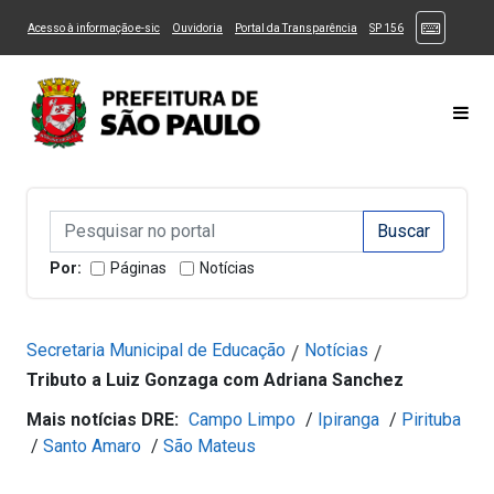
Ir ao Conteúdo
1
Ir para menu principal
2
Ir para busca
3
(Atalhos
(Link para um novo sítio)
(Link para um novo sítio)
(Link para um novo sítio)
(Link para um novo
Acesso à informação e-sic
Ouvidoria
Portal da Transparência
SP 156
Ir para rodapé
4
Acessibilidade
5
Alternar Alto Contraste
Alternar Tamanho da Fonte
Most
Campo de Busca de informações
Campo de Busca de informações
Enviar a Busca
Por:
Páginas
Notícias
Secretaria Municipal de Educação
Notícias
/
/
Tributo a Luiz Gonzaga com Adriana Sanchez
Mais notícias DRE:
Campo Limpo
/
Ipiranga
/
Pirituba
/
Santo Amaro
/
São Mateus