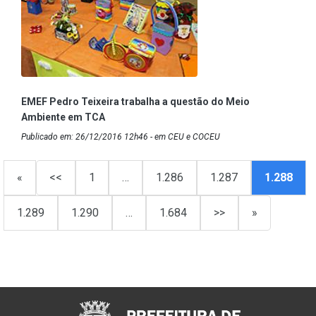
EMEF Pedro Teixeira trabalha a questão do Meio
Ambiente em TCA
Publicado em: 26/12/2016 12h46 - em CEU e COCEU
«
<<
1
…
1.286
1.287
1.288
1.289
1.290
…
1.684
>>
»