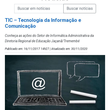
Campo de Busca de informações
Enviar a Busca de Notícias
Campo de Busca de Notícias
TIC – Tecnologia da Informação e
Comunicação
Conheça as ações do Setor de Informática Administrativa da
Diretoria Regional de Educação Jaçanã/Tremembé
Publicado em: 16/11/2017 14h27 | Atualizado em: 30/11/2020