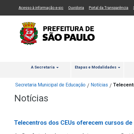
Ir ao Conteúdo
1
Ir para menu principal
2
Ir para busca
3
(Link para um novo sítio)
(Link para um novo sítio)
(Li
Acesso à informação e-sic
Ouvidoria
Portal da Transparência
A Secretaria
Etapas e Modalidades
Secretaria Municipal de Educação
Notícias
Telecent
/
/
Notícias
Telecentros dos CEUs oferecem cursos de e