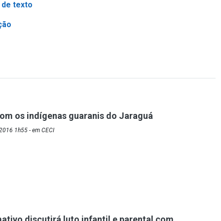
 de texto
ção
om os indígenas guaranis do Jaraguá
2016 1h55 - em CECI
tivo discutirá luto infantil e parental com