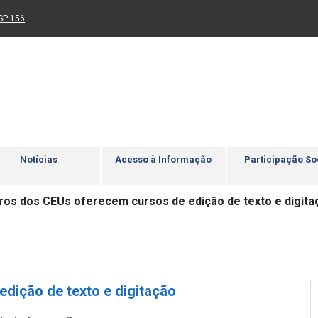
Ir para rodapé
4
Acessibilidade
5
nk para um novo sítio)
(Link para um novo sítio)
SP 156
Notícias
Acesso à Informação
Participação So
ros dos CEUs oferecem cursos de edição de texto e digita
dição de texto e digitação