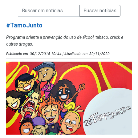
Campo de Busca de informações
Enviar a Busca de Notícias
Campo de Busca de Notícias
#TamoJunto
Programa orienta a prevenção do uso de álcool, tabaco, crack e
outras drogas.
Publicado em: 30/12/2015 10h44 | Atualizado em: 30/11/2020