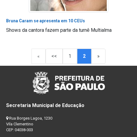
Bruna Caram se apresenta em 10 CEUs
Shows da cantora fazem parte da turnê Multialma
«
<<
1
2
»
Secretaria Municipal de Educação
Rua Borges Lagoa, 1230
Vila Clementino
CEP: 04038-003