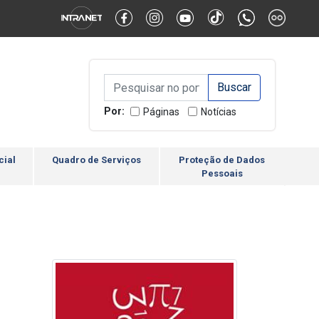
Alternar Alto Contraste
Alternar Tamanho da Fonte
Campo de Busca de inform
Campo de Busca de informações
Enviar a Busca
Por:
Páginas
Notícias
cial
Quadro de Serviços
Proteção de Dados
Pessoais