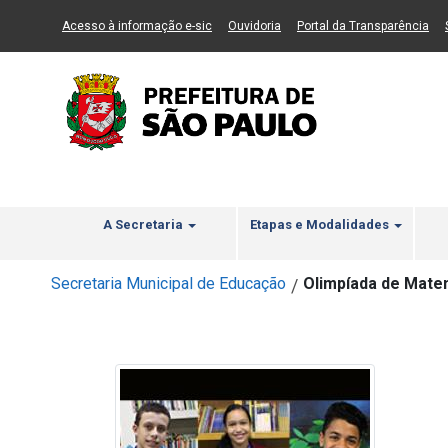
Ir ao Conteúdo
1
Ir para menu principal
2
Ir para busca
3
(Link para um novo sítio)
(Link para um novo sítio)
(Li
Acesso à informação e-sic
Ouvidoria
Portal da Transparência
A Secretaria
Etapas e Modalidades
Secretaria Municipal de Educação
Olimpíada de Matem
/