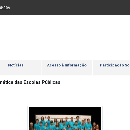
Ir para rodapé
4
Acessibilidade
5
nk para um novo sítio)
(Link para um novo sítio)
SP 156
Notícias
Acesso à Informação
Participação So
ática das Escolas Públicas