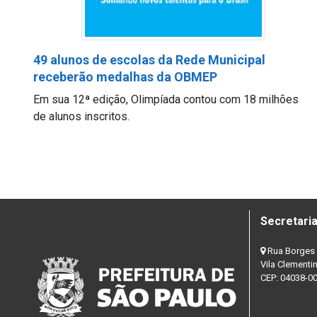
49 alunos de escolas da Rede Municipal
receberão medalhas da OBMEP
Em sua 12ª edição, Olimpíada contou com 18 milhões
de alunos inscritos.
Secretaria
Rua Borges 
Vila Clementi
CEP: 04038-0