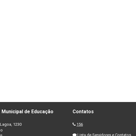
 Municipal de Educação
Contatos
Lagoa, 1230
156
no
Lista de Servidores e Contatos
03