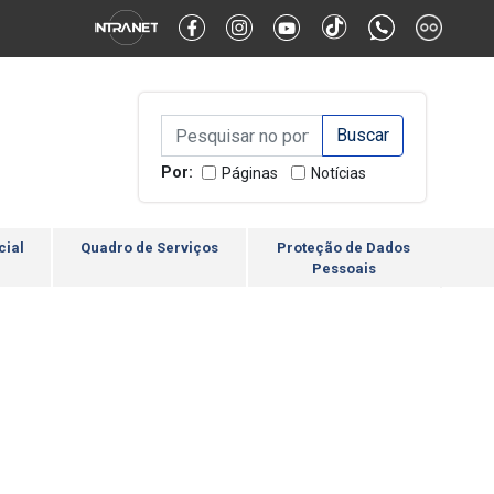
Alternar Alto Contraste
Alternar Tamanho da Fonte
Campo de Busca de inform
Campo de Busca de informações
Enviar a Busca
Por:
Páginas
Notícias
cial
Quadro de Serviços
Proteção de Dados
Pessoais