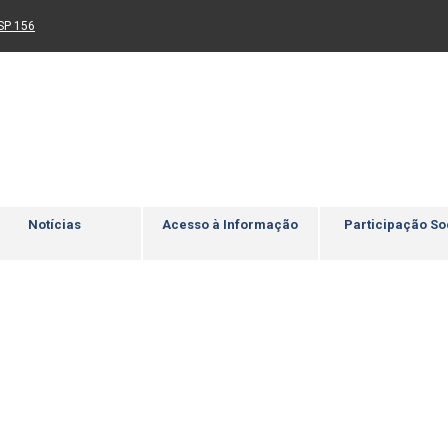
Ir para rodapé
4
Acessibilidade
5
nk para um novo sítio)
(Link para um novo sítio)
SP 156
Notícias
Acesso à Informação
Participação So