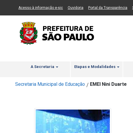
Ir ao Conteúdo
1
Ir para menu principal
2
Ir para busca
3
(Link para um novo sítio)
(Link para um novo sítio)
(Li
Acesso à informação e-sic
Ouvidoria
Portal da Transparência
A Secretaria
Etapas e Modalidades
Secretaria Municipal de Educação
EMEI Nini Duarte
/