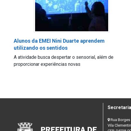
Alunos da EMEI Nini Duarte aprendem
utilizando os sentidos
A atividade busca despertar o sensorial, além de
proporcionar experiências novas
Secretaria
Rua Borges 
Vila Clementi
CEP: 04038-0