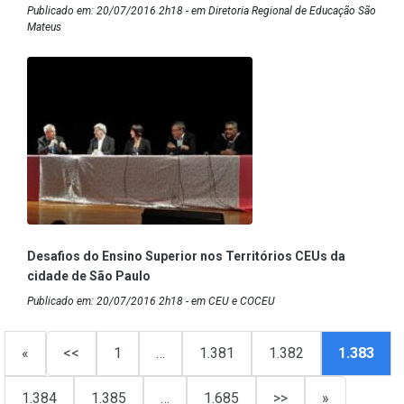
Publicado em: 20/07/2016 2h18 - em Diretoria Regional de Educação São
Mateus
Desafios do Ensino Superior nos Territórios CEUs da
cidade de São Paulo
Publicado em: 20/07/2016 2h18 - em CEU e COCEU
«
<<
1
…
1.381
1.382
1.383
1.384
1.385
…
1.685
>>
»