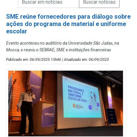
Campo de Busca de Notícias
SME reúne fornecedores para diálogo sobre
ações do programa de material e uniforme
escolar
Evento aconteceu no auditório da Universidade São Judas, na
Mooca, e reuniu o SEBRAE, SME e instituições financeiras
Publicado em: 06/09/2023 15h46 | Atualizado em: 06/09/2023