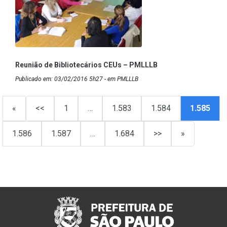
Reunião de Bibliotecários CEUs – PMLLLB
Publicado em: 03/02/2016 5h27 - em PMLLLB
«
<<
1
…
1.583
1.584
1.585
1.586
1.587
…
1.684
>>
»