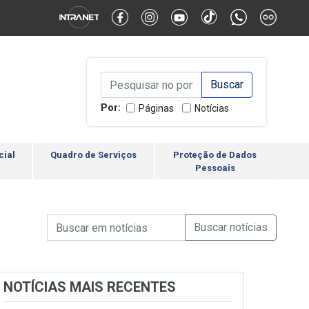
Alternar Alto Contraste
Alternar Tamanho da Fonte
Campo de Busca de inform
Campo de Busca de informações
Enviar a Busca
Por:
Páginas
Notícias
cial
Quadro de Serviços
Proteção de Dados
Pessoais
Campo de Busca de informações
Enviar a Busca de Notícia
Campo de Busca de Notícias
NOTÍCIAS MAIS RECENTES