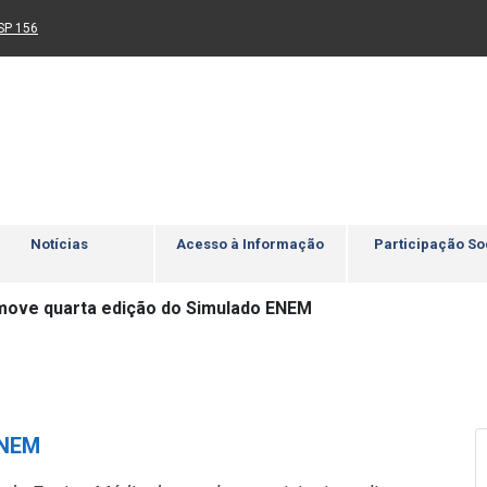
Ir para rodapé
4
Acessibilidade
5
nk para um novo sítio)
(Link para um novo sítio)
SP 156
Notícias
Acesso à Informação
Participação So
ove quarta edição do Simulado ENEM
ENEM