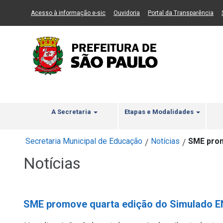
Ir ao Conteúdo
1
Ir para menu principal
2
Ir para busca
3
(Link para um novo sítio)
(Link para um novo sítio)
(Li
Acesso à informação e-sic
Ouvidoria
Portal da Transparência
A Secretaria
Etapas e Modalidades
Secretaria Municipal de Educação
Notícias
SME prom
/
/
Notícias
SME promove quarta edição do Simulado 